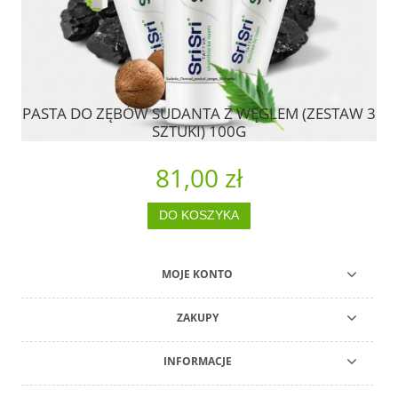
PASTA DO ZĘBÓW SUDANTA Z WĘGLEM (ZESTAW 3
2
A.
SZTUKI) 100G
81,00 zł
DO KOSZYKA
MOJE KONTO
ZAKUPY
INFORMACJE