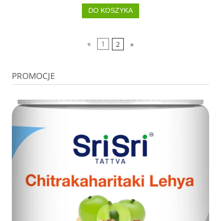
DO KOSZYKA
«
1
2
»
PROMOCJE