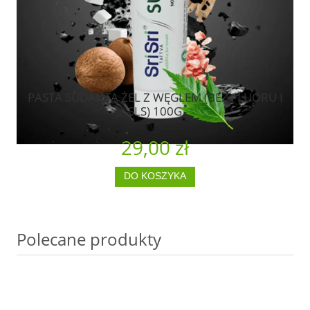
PASTA SUDANTA ŻEL Z WĘGLEM (BEZ FLUORU I
SLS) 100G
29,00 zł
DO KOSZYKA
Polecane produkty