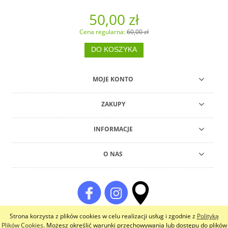
50,00 zł
Cena regularna:
60,00 zł
DO KOSZYKA
MOJE KONTO
ZAKUPY
INFORMACJE
O NAS
Strona korzysta z plików cookies w celu realizacji usług i zgodnie z
Polityką
pokaż pełną wersję strony
Plików Cookies
. Możesz określić warunki przechowywania lub dostępu do plików