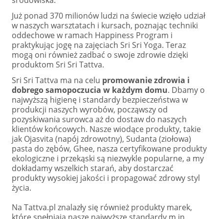
środowiska.
Już ponad 370 milionów ludzi na świecie wzięło udział
w naszych warsztatach i kursach, poznając techniki
oddechowe w ramach Happiness Program i
praktykując jogę na zajęciach Sri Sri Yoga. Teraz
mogą oni również zadbać o swoje zdrowie dzięki
produktom Sri Sri Tattva.
Sri Sri Tattva ma na celu
promowanie zdrowia i
dobrego samopoczucia w każdym domu
. Dbamy o
najwyższą higienę i standardy bezpieczeństwa w
produkcji naszych wyrobów, począwszy od
pozyskiwania surowca aż do dostaw do naszych
klientów końcowych. Nasze wiodące produkty, takie
jak Ojasvita (napój zdrowotny), Sudanta (ziołowa)
pasta do zębów, Ghee, nasza certyfikowane produkty
ekologiczne i przekąski są niezwykle popularne, a my
dokładamy wszelkich starań, aby dostarczać
produkty wysokiej jakości i propagować zdrowy styl
życia.
Na Tattva.pl znalazły się również produkty marek,
które spełniają nasze najwyższe standardy m.in.