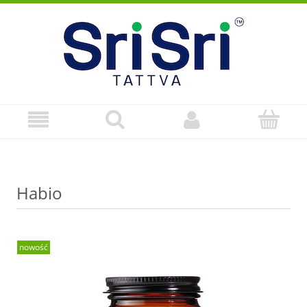
Habio
nowość