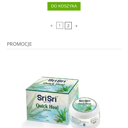
DO KOSZYKA
«
1
2
»
PROMOCJE