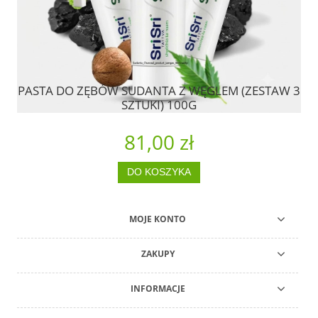
PASTA DO ZĘBÓW SUDANTA Z WĘGLEM (ZESTAW 3
2
A.
SZTUKI) 100G
81,00 zł
DO KOSZYKA
MOJE KONTO
ZAKUPY
INFORMACJE