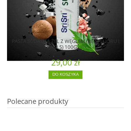
PASTA SUDANTA ŻEL Z WĘGLEM (BEZ FLUORU I
SLS) 100G
29,00 zł
DO KOSZYKA
Polecane produkty